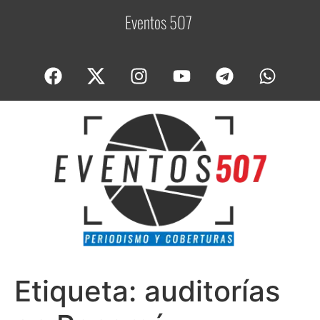
Eventos 507
C
o
Etiqueta:
auditorías