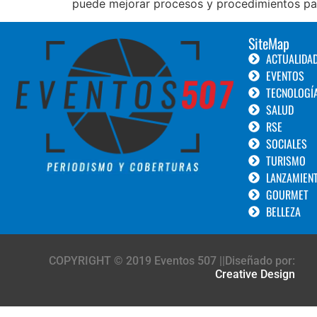
puede mejorar procesos y procedimientos par
SiteMap
ACTUALIDA
EVENTOS
TECNOLOGÍ
SALUD
RSE
SOCIALES
TURISMO
LANZAMIEN
GOURMET
BELLEZA
COPYRIGHT © 2019 Eventos 507 ||Diseñado por:
Creative Design