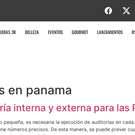
JERAS 3K
BELLEZA
EVENTOS
GOURMET
LANZAMIENTOS
R
es en panama
oría interna y externa para la
 pequeña, es necesaria la ejecución de auditorías en cad
iene números precisos. De esta manera, se puede prever cu