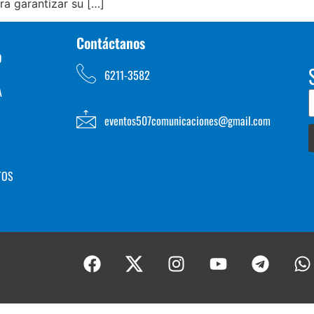
a garantizar su […]
Contáctanos
D
6211-3582
A
eventos507comunicaciones@gmail.com
TOS