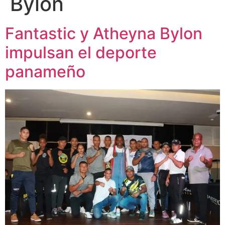
Bylon
Fantastic y Atheyna Bylon
impulsan el deporte
panameño