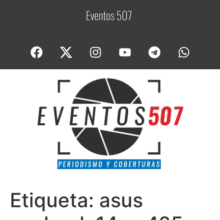
Eventos 507
C
o
Etiqueta:
asus