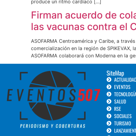
produce un ritmo cardíaco […]
Firman acuerdo de cola
las vacunas contra el
ASOFARMA Centroamérica y Caribe, a través d
comercialización en la región de SPIKEVAX, 
ASOFARMA colaborará con Moderna en la gesti
SiteMap
ACTUALIDA
EVENTOS
TECNOLOGÍ
SALUD
RSE
SOCIALES
TURISMO
LANZAMIEN