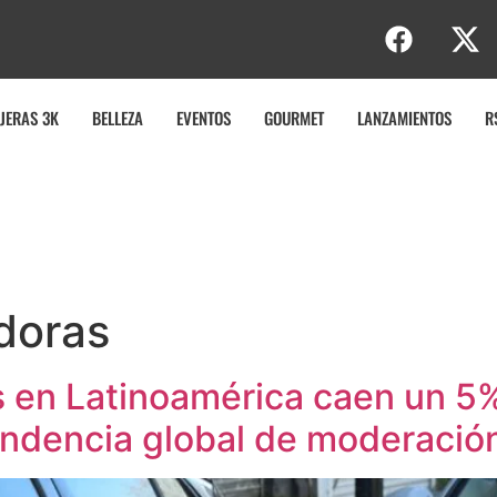
e
JERAS 3K
BELLEZA
EVENTOS
GOURMET
LANZAMIENTOS
R
doras
s en Latinoamérica caen un 5
endencia global de moderación