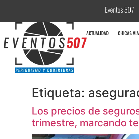
Eventos 507
C
o
b
ACTUALIDAD
CHICAS VIA
Etiqueta:
asegura
Los precios de seguro
trimestre, marcando t