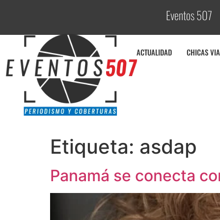
Eventos 507
C
o
ACTUALIDAD
CHICAS VIA
Etiqueta:
asdap
Panamá se conecta con