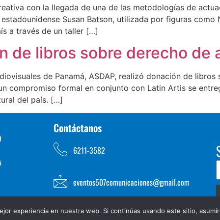
eativa con la llegada de una de las metodologías de actuac
 estadounidense Susan Batson, utilizada por figuras como 
ís a través de un taller […]
 de libros sobre derecho de 
iovisuales de Panamá, ASDAP, realizó donación de libros s
n compromiso formal en conjunto con Latin Artis se entre
ural del país. […]
Contáctanos
D
6211-3582
A
eventos507comunicaciones@gmail.com
jor experiencia en nuestra web. Si continúas usando este sitio, asumi