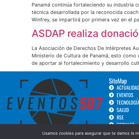
Panamá continúa fortaleciendo su industria cr
técnica desarrollada por la reconocida coach
Winfrey, se impartirá por primera vez en el pa
ASDAP realiza donación
La Asociación de Derechos De Intérpretes Aud
Ministerio de Cultura de Panamá, esto como u
de aportar al fortalecimiento y desarrollo cult
SiteMap
ACTUALIDA
EVENTOS
TECNOLOGÍ
SALUD
RSE
SOCIALES
TURISMO
Usamos cookies para asegurar que te damos la me