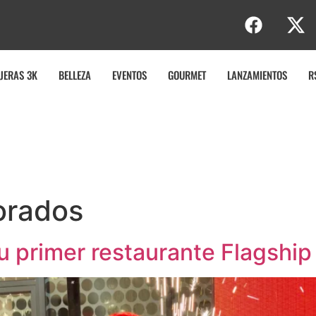
r
t
u
JERAS 3K
BELLEZA
EVENTOS
GOURMET
LANZAMIENTOS
R
orados
u primer restaurante Flagshi