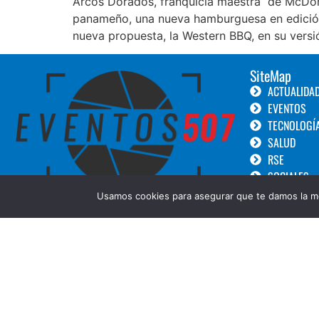
Arcos Dorados, franquicia maestra de McDonal
panameño, una nueva hamburguesa en edición 
nueva propuesta, la Western BBQ, en su vers
SiteMap
ACTUALIDA
EVENTOS
TECNOLOGÍ
SALUD
RSE
SOCIALES
TURISMO
Usamos cookies para asegurar que te damos la me
LANZAMIEN
GOURMET
BELLEZA
COPYRIGHT © 2019 Eventos 507 ||Diseñado por:
Creative Design