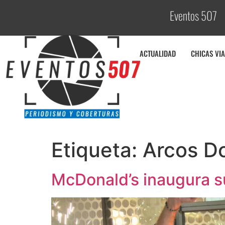
Eventos 507
C
o
b
e
ACTUALIDAD
CHICAS VIA
Etiqueta:
Arcos D
McDonald’s inaugura s