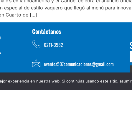
d’s en latinoamérica y el Caribe, celebra el anuncio ofici
especial de estilo vaquero que llegó al menú para innovar
ión Cuarto de […]
Contáctanos
D
6211-3582
A
eventos507comunicaciones@gmail.com
jor experiencia en nuestra web. Si continúas usando este sitio, asumi
TOS