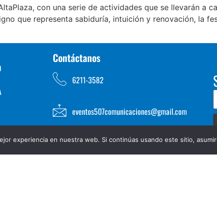
taPlaza, con una serie de actividades que se llevarán a c
gno que representa sabiduría, intuición y renovación, la fe
Contáctanos
D
6211-3582
A
eventos507comunicaciones@gmail.com
jor experiencia en nuestra web. Si continúas usando este sitio, asumi
TOS