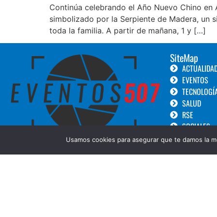
Continúa celebrando el Año Nuevo Chino en Al
simbolizado por la Serpiente de Madera, un si
toda la familia. A partir de mañana, 1 y […]
SiteMap
ACTUALIDA
EVENTOS
TECNOLOGÍ
SALUD
RSE
SOCIALES
TURISMO
Usamos cookies para asegurar que te damos la me
LANZAMIEN
GOURMET
BELLEZA
COPYRIGHT © 2019 Eventos 507 ||Diseñado por:
Creative Design