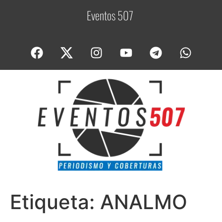
Eventos 507
C
o
Etiqueta:
ANALMO