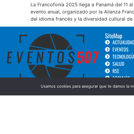
La Francofonía 2025 llega a Panamá del 11 al
evento anual, organizado por la Alianza Fra
del idioma francés y la diversidad cultural de
SiteMap
ACTUALIDA
EVENTOS
TECNOLOGÍ
SALUD
RSE
SOCIALES
TURISMO
Usamos cookies para asegurar que te damos la me
LANZAMIEN
GOURMET
BELLEZA
COPYRIGHT © 2019 Eventos 507 ||Diseñado por:
Creative Design