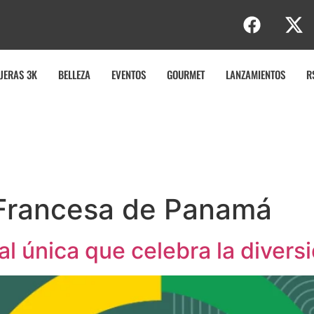
JERAS 3K
BELLEZA
EVENTOS
GOURMET
LANZAMIENTOS
R
 Francesa de Panamá
al única que celebra la divers