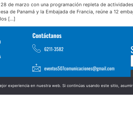
 28 de marzo con una programación repleta de actividades c
ncesa de Panamá y la Embajada de Francia, reúne a 12 emba
 los […]
Contáctanos
D
6211-3582
A
eventos507comunicaciones@gmail.com
jor experiencia en nuestra web. Si continúas usando este sitio, asumi
TOS