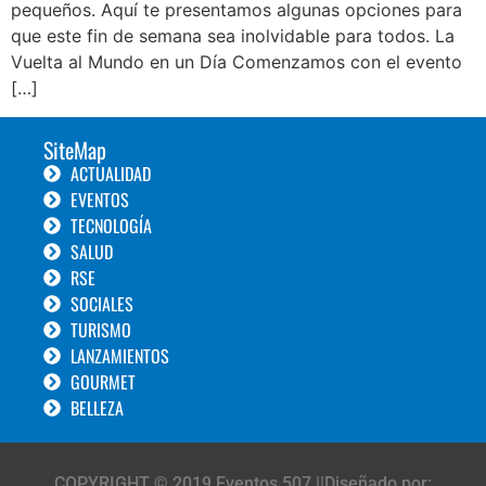
pequeños. Aquí te presentamos algunas opciones para
que este fin de semana sea inolvidable para todos. La
Vuelta al Mundo en un Día Comenzamos con el evento
[…]
SiteMap
ACTUALIDAD
EVENTOS
TECNOLOGÍA
SALUD
RSE
SOCIALES
TURISMO
LANZAMIENTOS
GOURMET
BELLEZA
COPYRIGHT © 2019 Eventos 507 ||Diseñado por: