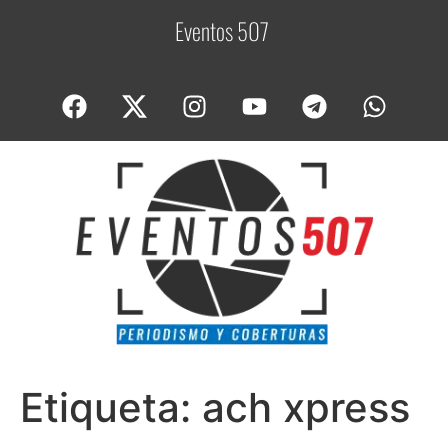
Eventos 507
C
o
b
e
r
t
Etiqueta:
ach xpress