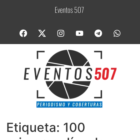
Eventos 507
C
o
Etiqueta:
100