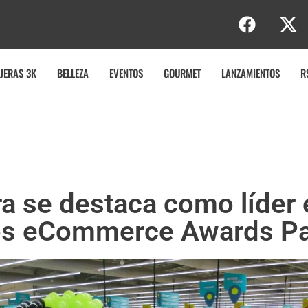
e
r
t
JERAS 3K
BELLEZA
EVENTOS
GOURMET
LANZAMIENTOS
R
 se destaca como líder e
los eCommerce Awards P