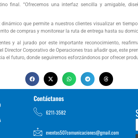
ino final. “Ofrecemos una interfaz sencilla y amigable, dise
námico que permite a nuestros clientes visualizar en tiempo rea
rito de compras y monitorear la ruta de entrega hasta su domicil
ntes y al jurado por este importante reconocimiento, reafirm
Director Corporativo de Operaciones tras añadir que, este prem
a el futuro, donde seguiremos esforzándonos por ofrecer produc
Contáctanos
D
6211-3582
A
eventos507comunicaciones@gmail.com