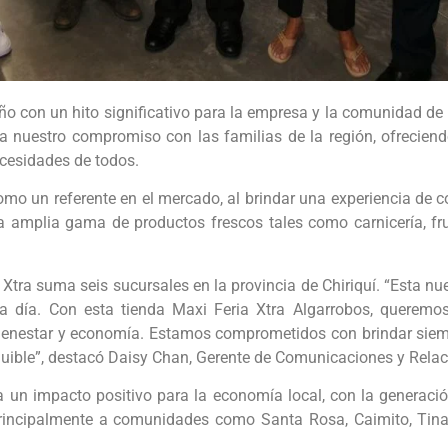
año con un hito significativo para la empresa y la comunidad de
rza nuestro compromiso con las familias de la región, ofreciend
ecesidades de todos.
omo un referente en el mercado, al brindar una experiencia de 
 amplia gama de productos frescos tales como carnicería, fr
Xtra suma seis sucursales en la provincia de Chiriquí. “Esta nu
día. Con esta tienda Maxi Feria Xtra Algarrobos, queremos s
bienestar y economía. Estamos comprometidos con brindar siemp
quible”, destacó Daisy Chan, Gerente de Comunicaciones y Rela
un impacto positivo para la economía local, con la generació
principalmente a comunidades como Santa Rosa, Caimito, Tinaj