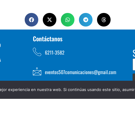
Contáctanos
D
6211-3582
A
eventos507comunicaciones@gmail.com
jor experiencia en nuestra web. Si continúas usando este sitio, asumi
TOS