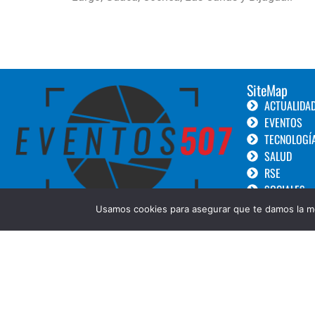
SiteMap
ACTUALIDA
EVENTOS
TECNOLOGÍ
SALUD
RSE
SOCIALES
TURISMO
Usamos cookies para asegurar que te damos la me
LANZAMIEN
GOURMET
BELLEZA
COPYRIGHT © 2019 Eventos 507 ||Diseñado por: