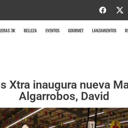
b
JERAS 3K
BELLEZA
EVENTOS
GOURMET
LANZAMIENTOS
R
 Xtra inaugura nueva Max
Algarrobos, David