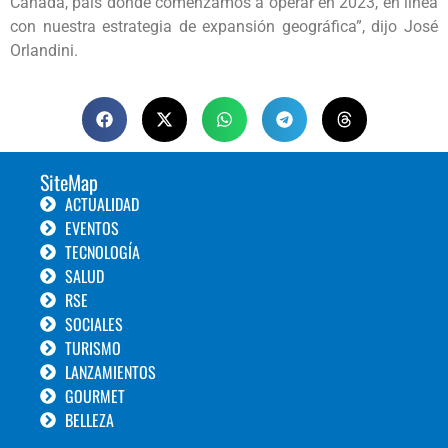
Canadá, país donde comenzamos a operar en 2023, en línea
con nuestra estrategia de expansión geográfica”, dijo José
Orlandini.
SiteMap
ACTUALIDAD
EVENTOS
TECNOLOGÍA
SALUD
RSE
SOCIALES
TURISMO
LANZAMIENTOS
GOURMET
BELLEZA