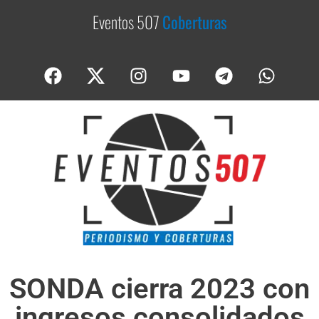
Eventos 507
C
o
b
e
r
t
u
r
a
s
SONDA cierra 2023 con
ingresos consolidados