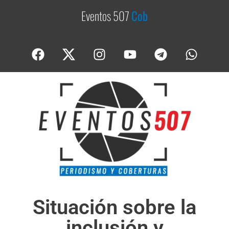
Eventos 507
C
o
b
e
r
t
u
r
Situación sobre la
inclusión y