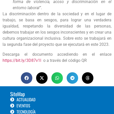
forma de violencia, acoso y discriminación en el
entorno laboral”
.
La discriminación dentro de la sociedad y en el lugar de
trabajo, se basa en sesgos, para lograr una verdadera
igualdad, respetando la diversidad de las personas,
debemos trabajar en los sesgos inconscientes y en crear una
cultura organizacional inclusiva. Sobre esto se trabajará en
la segunda fase del proyecto que se ejecutará en este 2023.
Descarga el documento accediendo en el enlace
https://bit.ly/3D87v1l
o a través del código QR
SiteMap
ACTUALIDAD
EVENTOS
TECNOLOGÍA