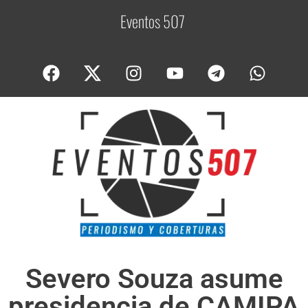
Eventos 507
C
o
b
Severo Souza asume
presidencia de CAMIPA