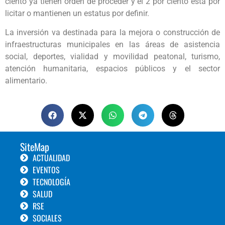
ciento ya tienen orden de proceder y el 2 por ciento esta por
licitar o mantienen un estatus por definir.
La inversión va destinada para la mejora o construcción de
infraestructuras municipales en las áreas de asistencia
social, deportes, vialidad y movilidad peatonal, turismo,
atención humanitaria, espacios públicos y el sector
alimentario.
SiteMap
ACTUALIDAD
EVENTOS
TECNOLOGÍA
SALUD
RSE
SOCIALES