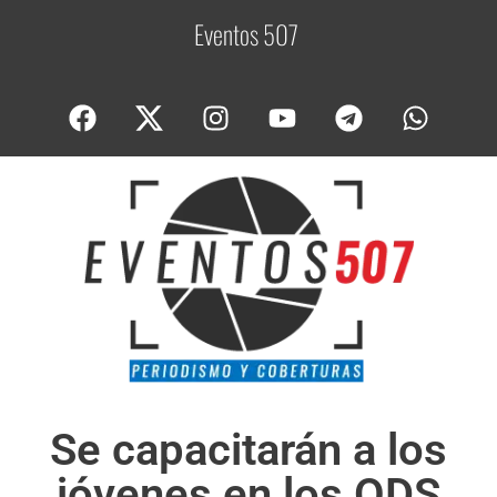
Eventos 507
C
o
Se capacitarán a los
jóvenes en los ODS