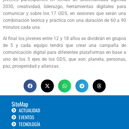
2030, creatividad, liderazgo, herramientas digitales para
comunicar y sobre los 17 ODS, en sesiones que serán una
combinación teórica y práctica con una duración de 60 a 90
minutos cada una.
Al final los jóvenes entre 12 y 18 años se dividirán en grupos
de 5 y cada equipo tendrá que crear una campaña de
comunicación digital para diferentes plataformas en base a
uno de los 5 ejes de los ODS, que son: planeta, personas,
paz, prosperidad y alianzas.
SiteMap
ACTUALIDAD
EVENTOS
TECNOLOGÍA