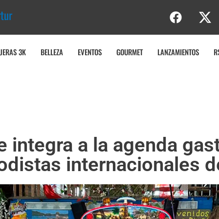
u
r
a
s
JERAS 3K
BELLEZA
EVENTOS
GOURMET
LANZAMIENTOS
R
integra a la agenda gast
odistas internacionales 