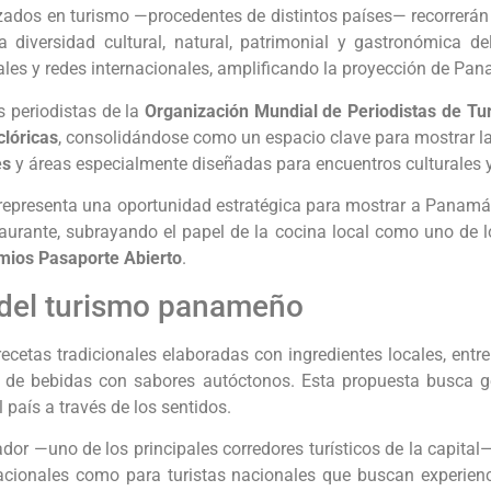
zados en turismo —procedentes de distintos países— recorrerán
diversidad cultural, natural, patrimonial y gastronómica de
ales y redes internacionales, amplificando la proyección de Pana
 periodistas de la
Organización Mundial de Periodistas de Tu
lóricas
, consolidándose como un espacio clave para mostrar la 
es
y áreas especialmente diseñadas para encuentros culturales y
o representa una oportunidad estratégica para mostrar a Panamá 
taurante, subrayando el papel de la cocina local como uno de lo
mios Pasaporte Abierto
.
 del turismo panameño
etas tradicionales elaboradas con ingredientes locales, entre
de bebidas con sabores autóctonos. Esta propuesta busca ge
 país a través de los sentidos.
r —uno de los principales corredores turísticos de la capital— r
acionales como para turistas nacionales que buscan experienc