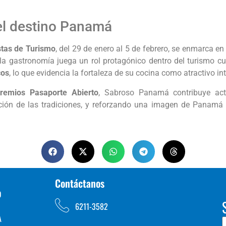
el destino Panamá
stas de Turismo
, del 29 de enero al 5 de febrero, se enmarca 
la gastronomía juega un rol protagónico dentro del turismo cul
cos
, lo que evidencia la fortaleza de su cocina como atractivo in
remios Pasaporte Abierto
, Sabroso Panamá contribuye act
ción de las tradiciones, y reforzando una imagen de Panamá c
Contáctanos
D
6211-3582
A