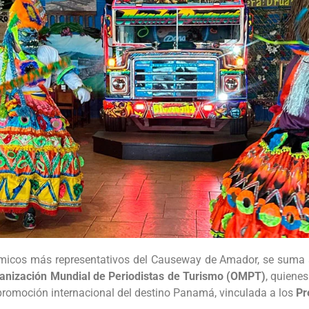
icos más representativos del Causeway de Amador, se suma a 
anización Mundial de Periodistas de Turismo (OMPT)
, quienes
promoción internacional del destino Panamá, vinculada a los
Pr