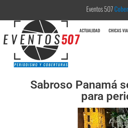
Eventos 507
C
o
b
e
r
t
ACTUALIDAD
CHICAS VIA
Sabroso Panamá se 
para peri