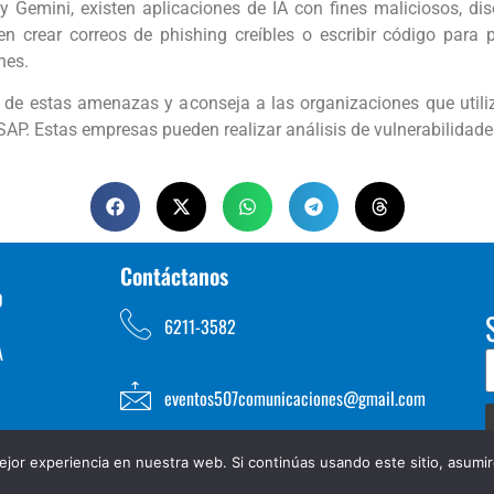
Gemini, existen aplicaciones de IA con fines maliciosos, dis
ear correos de phishing creíbles o escribir código para 
nes.
 de estas amenazas y aconseja a las organizaciones que utili
P. Estas empresas pueden realizar análisis de vulnerabilidades 
Contáctanos
D
6211-3582
A
eventos507comunicaciones@gmail.com
jor experiencia en nuestra web. Si continúas usando este sitio, asumi
TOS