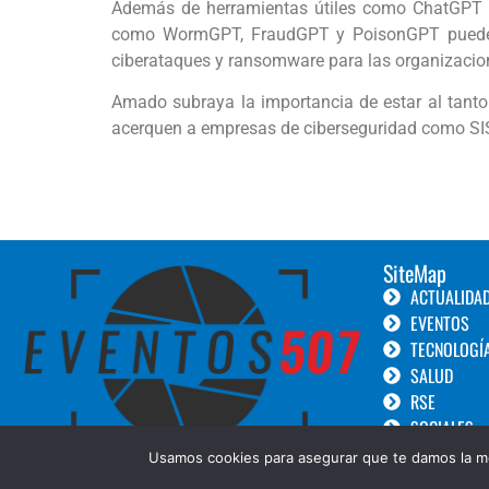
Además de herramientas útiles como ChatGPT y 
como WormGPT, FraudGPT y PoisonGPT pueden cr
ciberataques y ransomware para las organizacio
Amado subraya la importancia de estar al tanto
acerquen a empresas de ciberseguridad como SISA
SiteMap
ACTUALIDA
EVENTOS
TECNOLOGÍ
SALUD
RSE
SOCIALES
TURISMO
Usamos cookies para asegurar que te damos la me
LANZAMIEN