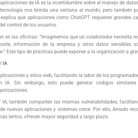
aplicaciones de IA es la incertidumbre sobre el manejo de datos
 tecnología nos brinda una ventana al mundo, pero también pu
 explica que aplicaciones como ChatGPT requieren grandes ca
l control de los usuarios.
 en las oficinas: “Imaginemos que un colaborador necesita res
reporte, información de la empresa y otros datos sensibles s
.” Este tipo de prácticas puede exponer a la organización a gra
r IA
plicaciones y sitios web, facilitando la labor de los programa
on IA. Sin embargo, esto puede generar códigos similares 
ganizaciones.
 IA, también comparten las mismas vulnerabilidades, facilitan
e nuevas aplicaciones y sistemas crece. Por ello, Amado reco
ás lentos, ofrecen mayor seguridad a largo plazo.