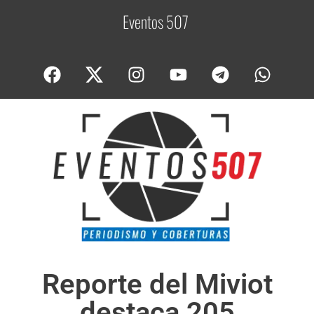
Eventos 507
C
o
b
Reporte del Miviot
destaca 205