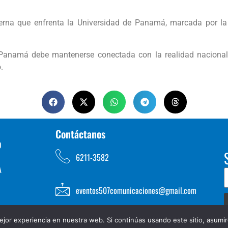
terna que enfrenta la Universidad de Panamá, marcada por la 
e Panamá debe mantenerse conectada con la realidad nacional
.
Contáctanos
D
6211-3582
A
eventos507comunicaciones@gmail.com
jor experiencia en nuestra web. Si continúas usando este sitio, asumi