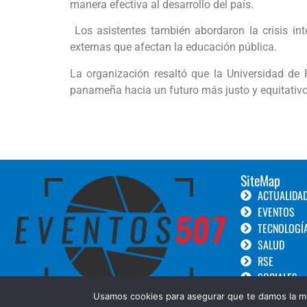
manera efectiva al desarrollo del país.
Los asistentes también abordaron la crisis in
externas que afectan la educación pública.
La organización resaltó que la Universidad d
panameña hacia un futuro más justo y equitativo
SiteMap
ACTUALIDA
EVENTOS
TECNOLOGÍ
SALUD
RSE
SOCIALES
TURISMO
Usamos cookies para asegurar que te damos la me