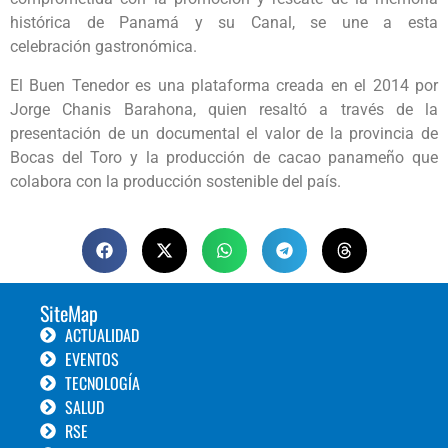
histórica de Panamá y su Canal, se une a esta
celebración gastronómica.
El Buen Tenedor es una plataforma creada en el 2014 por
Jorge Chanis Barahona, quien resaltó a través de la
presentación de un documental el valor de la provincia de
Bocas del Toro y la producción de cacao panameño que
colabora con la producción sostenible del país.
SiteMap
ACTUALIDAD
EVENTOS
TECNOLOGÍA
SALUD
RSE