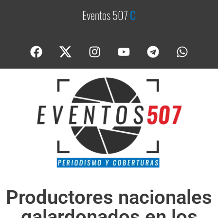
Eventos 507
C
o
b
e
Productores nacionales
galardonados en los