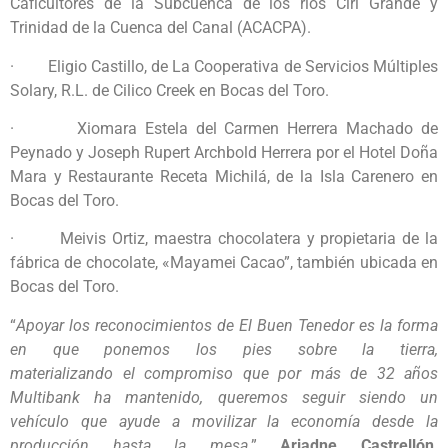
Caficultores de la Subcuenca de los ríos Cirí Grande y
Trinidad de la Cuenca del Canal (ACACPA).
· Eligio Castillo, de La Cooperativa de Servicios Múltiples
Solary, R.L. de Cilico Creek en Bocas del Toro.
· Xiomara Estela del Carmen Herrera Machado de
Peynado y Joseph Rupert Archbold Herrera por el Hotel Doña
Mara y Restaurante Receta Michilá, de la Isla Carenero en
Bocas del Toro.
· Meivis Ortiz, maestra chocolatera y propietaria de la
fábrica de chocolate, «Mayamei Cacao”, también ubicada en
Bocas del Toro.
“
Apoyar los reconocimientos de El Buen Tenedor es la forma
en que ponemos los pies sobre la tierra,
materializando el compromiso que por más de 32 años
Multibank ha mantenido, queremos seguir siendo un
vehículo que ayude a movilizar la economía desde la
producción hasta la mesa
.”
Ariadne Castrellón,