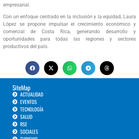
empresarial.
Con un enfoque centrado en la inclusión y la equidad, Laura
López se propone impulsar el crecimiento económico y
comercial de Costa Rica, generando desarrollo y
oportunidades para todas las regiones y sectores
productivos del país.
SiteMap
ACTUALIDAD
EVENTOS
TECNOLOGÍA
SALUD
RSE
SOCIALES
TURISMO