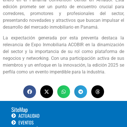
edición promete ser un punto de encuentro crucial para
corredores, promotores y profesionales del sector,
presentando novedades y atractivos que buscan impulsar el
desarrollo del mercado inmobiliario en Panamá.
La expectación generada por esta preventa destaca la
relevancia de Expo Inmobiliaria ACOBIR en la dinamización
del sector y la importancia de su rol como plataforma de
negocios y networking. Con una participación activa de sus
miembros y un enfoque en la innovación, la edición 2025 se
perfila como un evento imperdible para la industria.
SiteMap
ACTUALIDAD
EVENTOS