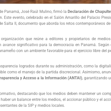
e de Panamá, José Raúl Mulino, firmó la
Declaración de Chapult
n. Este evento, celebrado en el Salón Amarillo del Palacio Pres
de Salta II, documento que aborda los retos contemporáneos de la
, organización que reúne a editores y propietarios de medio
 avance significativo para la democracia en Panamá. Según el
ameño con un ambiente favorable para el ejercicio libre del pe
nsparencia logrados durante su administración, como la digitali
sible como el manejo de la partida discrecional. Asimismo, anun
nsparencia y Acceso a la Información (ANTAI)
, garantizando u
nformativo, destacando que los medios deben mantener un comp
e haber un balance entre los medios, el accionar público y el ac
esentantes de la SIP y medios locales.