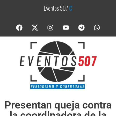
Eventos 507
C
o
b
Presentan queja contra
la coordinadora de la