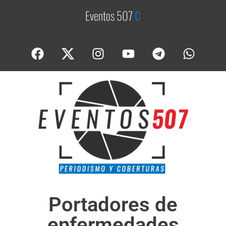
Eventos 507
C
o
b
e
Portadores de
enfermedades