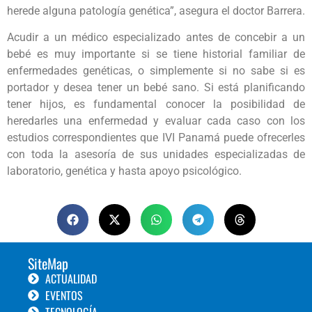
herede alguna patología genética”, asegura el doctor Barrera.
Acudir a un médico especializado antes de concebir a un
bebé es muy importante si se tiene historial familiar de
enfermedades genéticas, o simplemente si no sabe si es
portador y desea tener un bebé sano. Si está planificando
tener hijos, es fundamental conocer la posibilidad de
heredarles una enfermedad y evaluar cada caso con los
estudios correspondientes que IVI Panamá puede ofrecerles
con toda la asesoría de sus unidades especializadas de
laboratorio, genética y hasta apoyo psicológico.
SiteMap
ACTUALIDAD
EVENTOS
TECNOLOGÍA