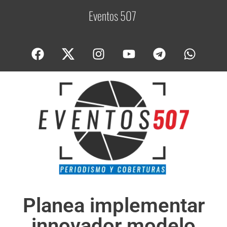
Eventos 507
C
o
b
Planea implementar
innovador modelo