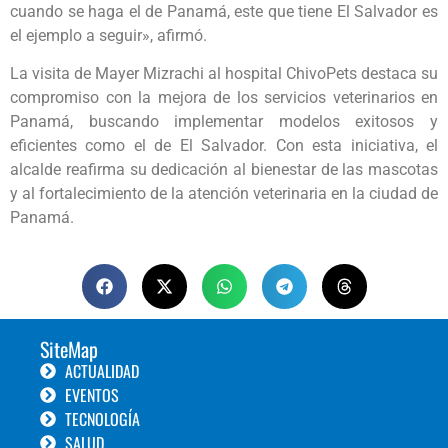
cuando se haga el de Panamá, este que tiene El Salvador es
el ejemplo a seguir», afirmó.
La visita de Mayer Mizrachi al hospital ChivoPets destaca su
compromiso con la mejora de los servicios veterinarios en
Panamá, buscando implementar modelos exitosos y
eficientes como el de El Salvador. Con esta iniciativa, el
alcalde reafirma su dedicación al bienestar de las mascotas
y al fortalecimiento de la atención veterinaria en la ciudad de
Panamá.
SiteMap
ACTUALIDAD
EVENTOS
TECNOLOGÍA
SALUD