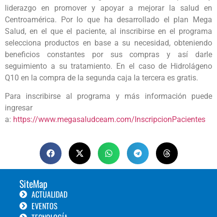
liderazgo en promover y apoyar a mejorar la salud en
Centroamérica. Por lo que ha desarrollado el plan Mega
Salud, en el que el paciente, al inscribirse en el programa
selecciona productos en base a su necesidad, obteniendo
beneficios constantes por sus compras y así darle
seguimiento a su tratamiento. En el caso de Hidrolágeno
Q10 en la compra de la segunda caja la tercera es gratis.
Para inscribirse al programa y más información puede
ingresar
a:
https://www.megasaludceam.com/InscripcionPacientes
SiteMap
ACTUALIDAD
EVENTOS