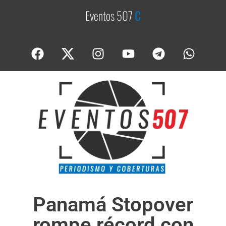
Eventos 507
C
o
b
e
Panamá Stopover
rompe récord con