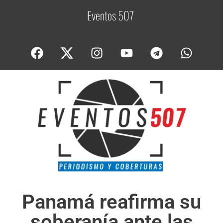
Eventos 507
C
o
Panamá reafirma su
soberanía ante las