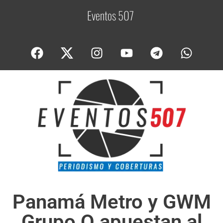
Eventos 507
C
o
b
Panamá Metro y GWM
Grupo Q apuestan al