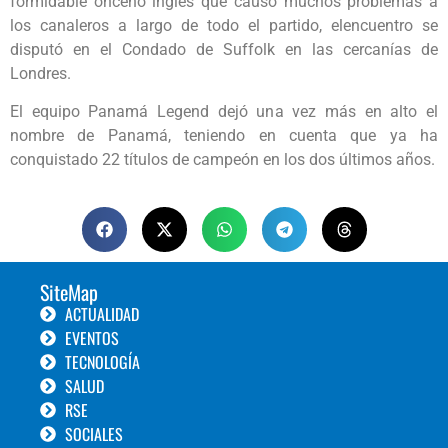
formidable onceno inglés que causó muchos problemas a
los canaleros a largo de todo el partido, elencuentro se
disputó en el Condado de Suffolk en las cercanías de
Londres.
El equipo Panamá Legend dejó una vez más en alto el
nombre de Panamá, teniendo en cuenta que ya ha
conquistado 22 títulos de campeón en los dos últimos años.
SiteMap
ACTUALIDAD
EVENTOS
TECNOLOGÍA
SALUD
RSE
SOCIALES