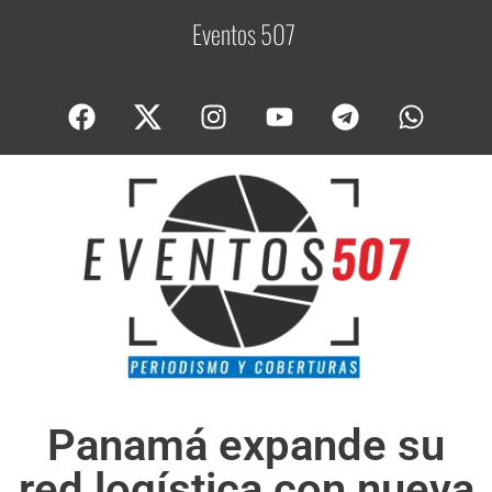
Eventos 507
C
o
Panamá expande su
red logística con nueva