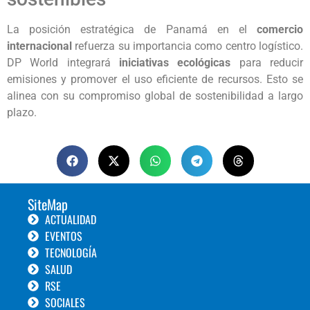
La posición estratégica de Panamá en el
comercio
internacional
refuerza su importancia como centro logístico.
DP World integrará
iniciativas ecológicas
para reducir
emisiones y promover el uso eficiente de recursos. Esto se
alinea con su compromiso global de sostenibilidad a largo
plazo.
SiteMap
ACTUALIDAD
EVENTOS
TECNOLOGÍA
SALUD
RSE
SOCIALES