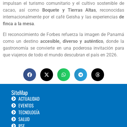
impulsan el turismo comunitario y el cultivo sostenible de
cacao, así como
Boquete y Tierras Altas
, reconocidas
internacionalmente por el café Geisha y las experiencias
de
finca a la mesa
.
El reconocimiento de Forbes refuerza la imagen de Panamá
como un destino
accesible, diverso y auténtico
, donde la
gastronomía se convierte en una poderosa invitación para
que viajeros de todo el mundo descubran el país en 2026.
SiteMap
ACTUALIDAD
EVENTOS
TECNOLOGÍA
SALUD
RSE