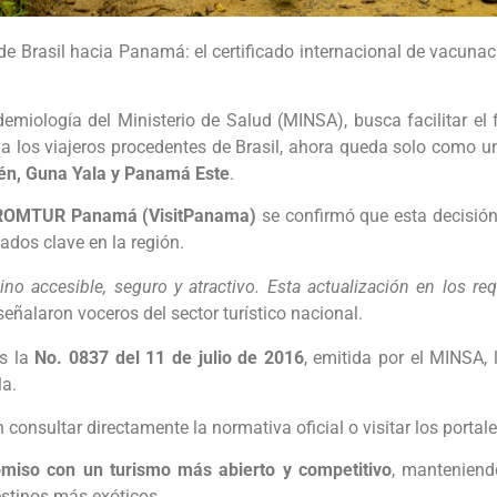
e Brasil hacia Panamá: el certificado internacional de vacunació
miología del Ministerio de Salud (MINSA), busca facilitar el f
a los viajeros procedentes de Brasil, ahora queda solo como 
én, Guna Yala y Panamá Este
.
ROMTUR Panamá (VisitPanama)
se confirmó que esta decisió
ados clave en la región.
o accesible, seguro y atractivo. Esta actualización en los req
 señalaron voceros del sector turístico nacional.
es la
No. 0837 del 11 de julio de 2016
, emitida por el MINSA, 
la.
nsultar directamente la normativa oficial o visitar los portales
iso con un turismo más abierto y competitivo
, manteniend
estinos más exóticos.