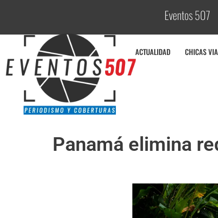
Eventos 507
C
o
ACTUALIDAD
CHICAS VIA
Panamá elimina req