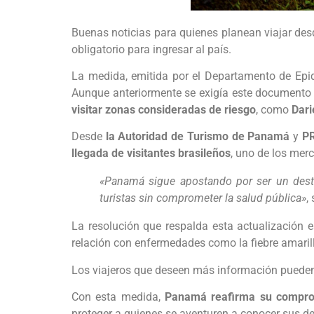
Buenas noticias para quienes planean viajar desd
obligatorio para ingresar al país.
La medida, emitida por el Departamento de Epide
Aunque anteriormente se exigía este documento 
visitar zonas consideradas de riesgo
, como
Dari
Desde
la Autoridad de Turismo de Panamá
y
P
llegada de visitantes brasileños
, uno de los merc
«Panamá sigue apostando por ser un destin
turistas sin comprometer la salud pública»
,
La resolución que respalda esta actualización 
relación con enfermedades como la fiebre amaril
Los viajeros que deseen más información pueden co
Con esta medida,
Panamá reafirma su comprom
proteger a quienes se aventuren a conocer sus d