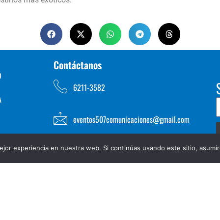
Contáctanos
D
6211-3582
A
eventos507comunicaciones@gmail.com
jor experiencia en nuestra web. Si continúas usando este sitio, asumi
TOS