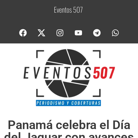
Eventos 507
C
o
Panamá celebra el Día
del Jaguar con avances