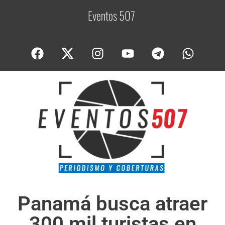
Eventos 507
C
o
b
Panamá busca atraer
300 mil turistas en