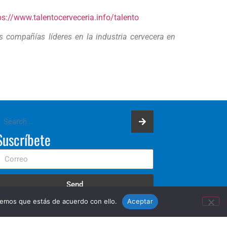
ps://www.talentocerveceria.info/talento
s compañías líderes en la industria cervecera en
Suscríbete
Send
remos que estás de acuerdo con ello.
Aceptar