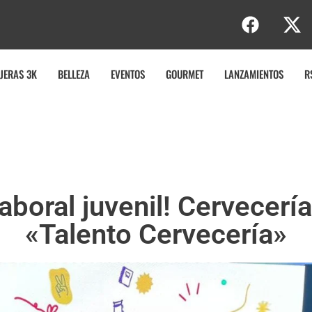
b
JERAS 3K
BELLEZA
EVENTOS
GOURMET
LANZAMIENTOS
R
boral juvenil! Cervecerí
«Talento Cervecería»