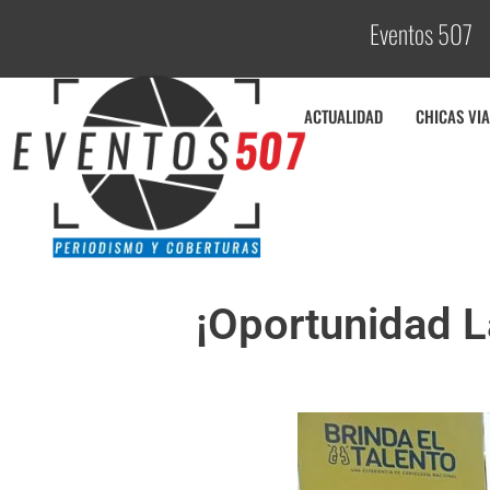
Eventos 507
C
o
ACTUALIDAD
CHICAS VIA
¡Oportunidad La