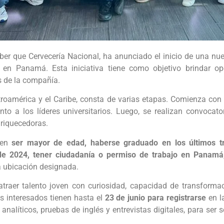
ber que Cervecería Nacional, ha anunciado el inicio de una nu
s en Panamá. Esta iniciativa tiene como objetivo brindar opo
s de la compañía.
oamérica y el Caribe, consta de varias etapas. Comienza con 
to a los líderes universitarios. Luego, se realizan convocat
enriquecedoras.
uyen
ser mayor de edad, haberse graduado en los últimos tr
e 2024, tener ciudadanía o permiso de trabajo en Panamá,
a ubicación designada.
atraer talento joven con curiosidad, capacidad de transformac
os interesados tienen hasta el
23 de junio para registrarse
en l
nalíticos, pruebas de inglés y entrevistas digitales, para ser 