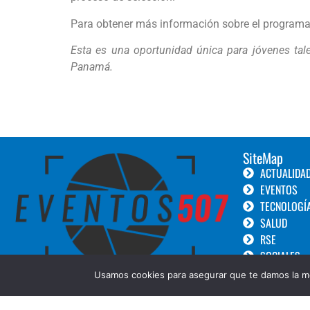
Para obtener más información sobre el programa 
Esta es una oportunidad única para jóvenes tale
Panamá.
SiteMap
ACTUALIDA
EVENTOS
TECNOLOGÍ
SALUD
RSE
SOCIALES
TURISMO
Usamos cookies para asegurar que te damos la me
LANZAMIEN
GOURMET