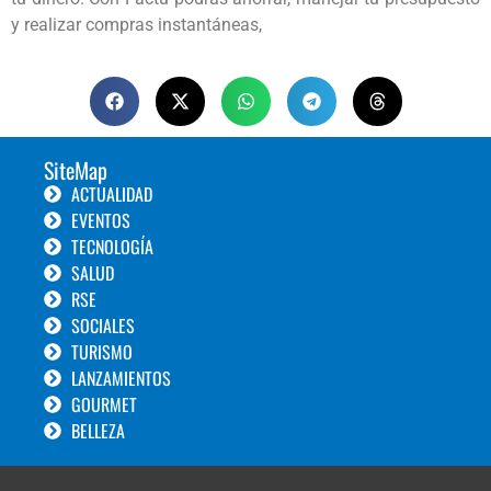
y realizar compras instantáneas,
SiteMap
ACTUALIDAD
EVENTOS
TECNOLOGÍA
SALUD
RSE
SOCIALES
TURISMO
LANZAMIENTOS
GOURMET
BELLEZA