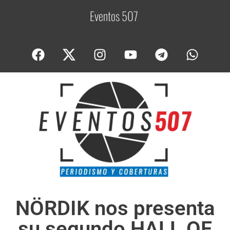
Eventos 507
C
o
NÖRDIK nos presenta
su segundo HALL OF