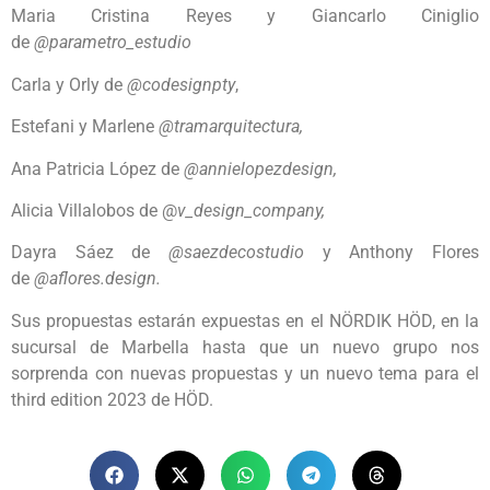
Maria Cristina Reyes y Giancarlo Ciniglio
de
@parametro_estudio
Carla y Orly de
@codesignpty
,
Estefani y Marlene
@tramarquitectura,
Ana Patricia López de
@annielopezdesign,
Alicia Villalobos de @
v_design_company,
Dayra Sáez de
@saezdecostudio
y Anthony Flores
de
@aflores.design.
Sus propuestas estarán expuestas en el NÖRDIK HÖD, en la
sucursal de Marbella hasta que un nuevo grupo nos
sorprenda con nuevas propuestas y un nuevo tema para el
third edition 2023 de HÖD.