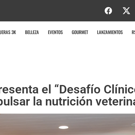
b
JERAS 3K
BELLEZA
EVENTOS
GOURMET
LANZAMIENTOS
R
resenta el “Desafío Clínic
ulsar la nutrición veterin