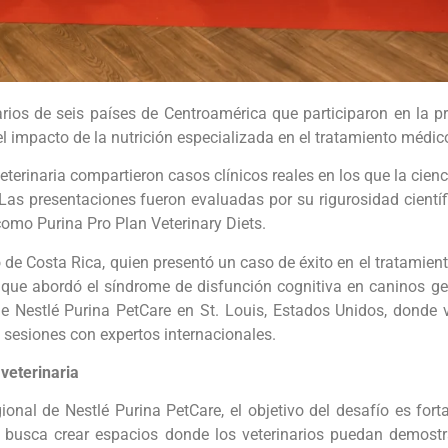
ios de seis países de Centroamérica que participaron en la p
 el impacto de la nutrición especializada en el tratamiento médi
eterinaria compartieron casos clínicos reales en los que la cienc
Las presentaciones fueron evaluadas por su rigurosidad científi
omo Purina Pro Plan Veterinary Diets.
de Costa Rica, quien presentó un caso de éxito en el tratamiento 
, que abordó el síndrome de disfunción cognitiva en caninos g
 de Nestlé Purina PetCare en St. Louis, Estados Unidos, donde v
n sesiones con expertos internacionales.
veterinaria
onal de Nestlé Purina PetCare, el objetivo del desafío es fortal
 se busca crear espacios donde los veterinarios puedan demos