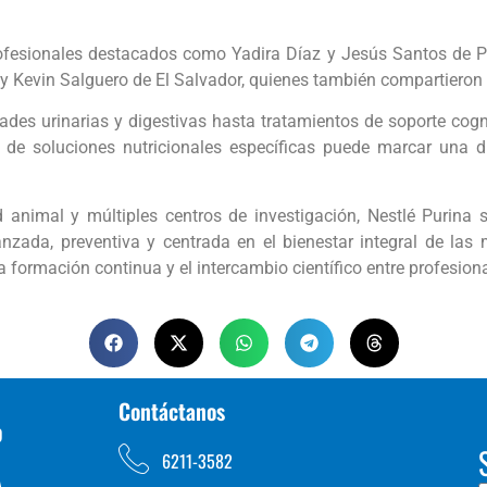
rofesionales destacados como Yadira Díaz y Jesús Santos de 
 Kevin Salguero de El Salvador, quienes también compartieron e
es urinarias y digestivas hasta tratamientos de soporte cog
de soluciones nutricionales específicas puede marcar una dife
 animal y múltiples centros de investigación, Nestlé Purina
nzada, preventiva y centrada en el bienestar integral de las
formación continua y el intercambio científico entre profesiona
Contáctanos
D
6211-3582