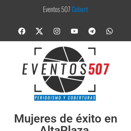
Eventos 507
C
o
b
e
r
t
u
r
Mujeres de éxito en
AltaPlaza,