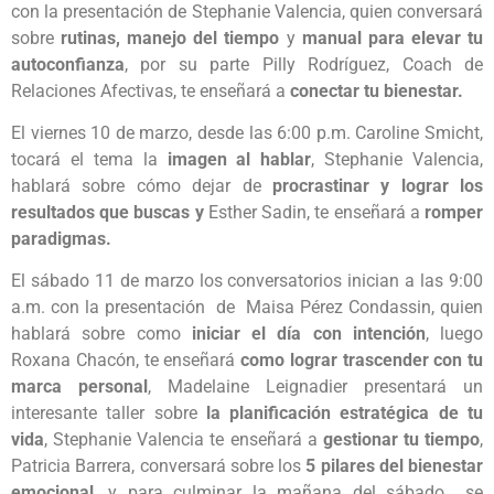
con la presentación de Stephanie Valencia, quien conversará
sobre
rutinas, manejo del tiempo
y
manual para elevar tu
autoconfianza
, por su parte Pilly Rodríguez, Coach de
Relaciones Afectivas, te enseñará a
conectar tu bienestar.
El viernes 10 de marzo, desde las 6:00 p.m. Caroline Smicht,
tocará el tema la
imagen al hablar
, Stephanie Valencia,
hablará sobre cómo dejar de
procrastinar y lograr los
resultados que buscas y
Esther Sadin, te enseñará a
romper
paradigmas.
El sábado 11 de marzo los conversatorios inician a las 9:00
a.m. con la presentación de Maisa Pérez Condassin, quien
hablará sobre como
iniciar el día con intención
, luego
Roxana Chacón, te enseñará
como lograr trascender con tu
marca personal
, Madelaine Leignadier presentará un
interesante taller sobre
la planificación estratégica de tu
vida
, Stephanie Valencia te enseñará a
gestionar tu tiempo
,
Patricia Barrera, conversará sobre los
5 pilares del bienestar
emocional,
y para culminar la mañana del sábado se