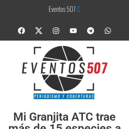
Eventos 507
C
o
b
Mi Granjita ATC trae
más de 15 especies a