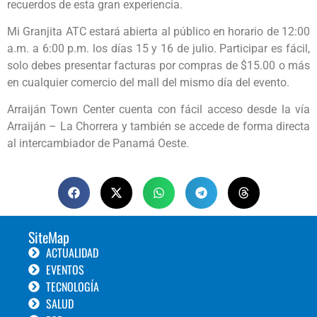
recuerdos de esta gran experiencia.
Mi Granjita ATC estará abierta al público en horario de 12:00
a.m. a 6:00 p.m. los días 15 y 16 de julio. Participar es fácil,
solo debes presentar facturas por compras de $15.00 o más
en cualquier comercio del mall del mismo día del evento.
Arraiján Town Center cuenta con fácil acceso desde la vía
Arraiján – La Chorrera y también se accede de forma directa
al intercambiador de Panamá Oeste.
SiteMap
ACTUALIDAD
EVENTOS
TECNOLOGÍA
SALUD