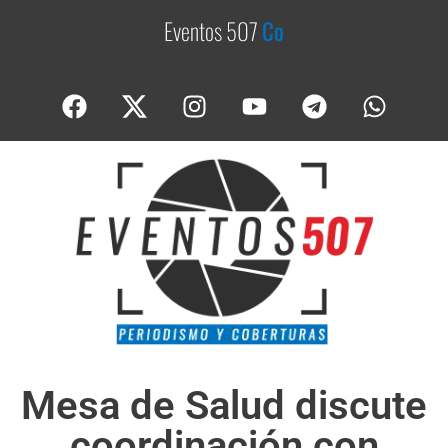
Eventos 507
C
o
b
e
Mesa de Salud discute
coordinación con