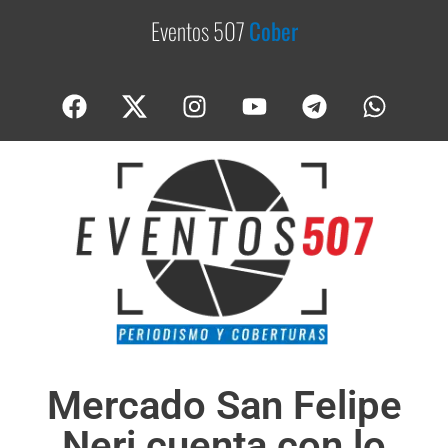
Eventos 507
C
o
b
e
r
t
u
r
a
s
Mercado San Felipe
Neri cuenta con lo